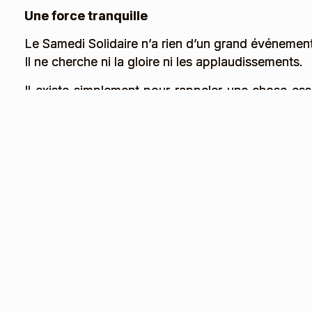
Une force tranquille
Le Samedi Solidaire n’a rien d’un grand événement
Il ne cherche ni la gloire ni les applaudissements.
Il existe simplement pour rappeler une chose esse
habitants.
Et ce week-end l’a une nouvelle fois démontré.
Dans les petits gestes, dans la confiance, dans 
devient plus dure.
Merci tout simplement
Merci à celles et ceux qui ont donné.
Merci à celles et ceux qui ont partagé.
Merci à celles et ceux qui ont pris une minute pour
Chacun à sa manière a apporté une pierre à cet éla