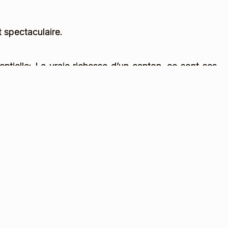
 spectaculaire.
ntielle: La vraie richesse d’un canton, ce sont ses
cette capacité à se serrer les coudes quand la vie
 écrire un mot.
n collectif.