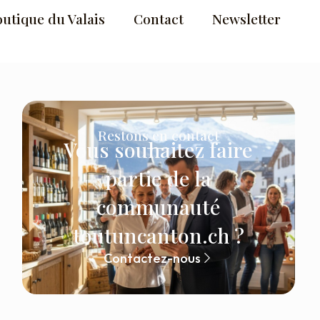
outique du Valais
Contact
Newsletter
Restons en contact
Vous souhaitez faire
partie de la
communauté
toutuncanton.ch ?
Contactez-nous