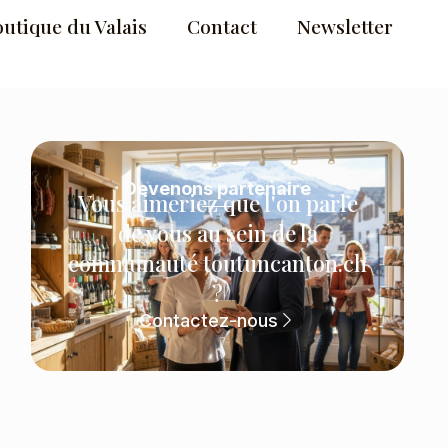
outique du Valais
Contact
Newsletter
Devenons partenaire
Vous aimeriez que l'on parle
de vous au sein de la
communauté toutuncanton.ch
?
Contactez-nous