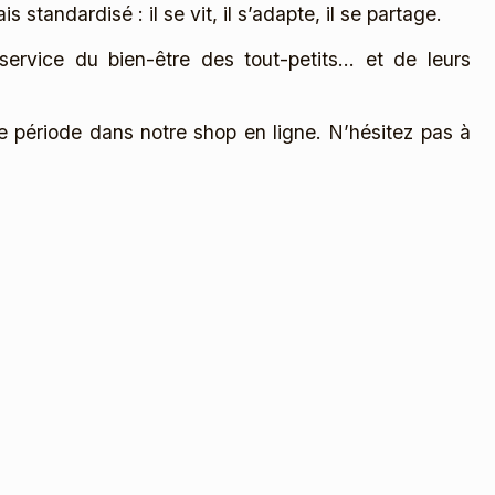
 standardisé : il se vit, il s’adapte, il se partage.
rvice du bien-être des tout-petits… et de leurs
 période dans notre shop en ligne. N’hésitez pas à
Ils nous font
confiance
en Valais